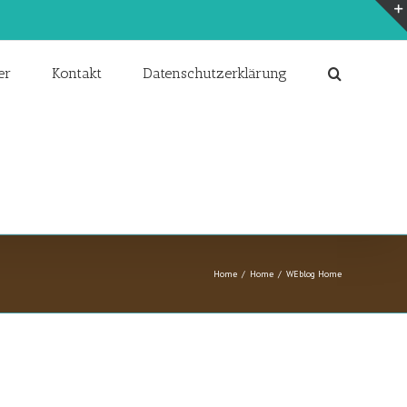
er
Kontakt
Datenschutzerklärung
Home
/
Home
/
WEblog Home